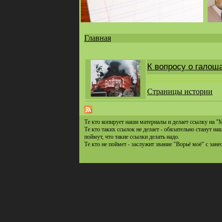
Главная
Вы
здесь
К вопросу о галош
Страницы истории
Те кто копирует наши материалы и делает ссылку на "
Те кто таких ссылок не делает - обязательно станут н
поймут, что такие ссылки делать надо.
Те кто не поймет - заслужит звание "Ворьё моё" с зане