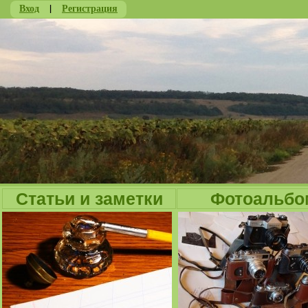
Вход
|
Регистрация
Ju
Статьи и заметки
Фотоальбо