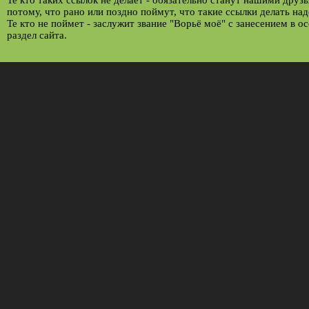
Те кто таких ссылок не делает - обязательно станут нашими друз
потому, что рано или поздно поймут, что такие ссылки делать над
Те кто не поймет - заслужит звание "Ворьё моё" с занесением в о
раздел сайта.