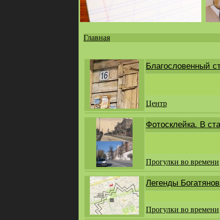
Главная
Вы
здесь
Благословенный с
Центр
Фотосклейка. В ста
Прогулки во времени
Легенды Богатянов
Прогулки во времени