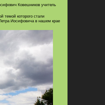
Иосифович Ковешников учитель
ой темой которого стали
 Петра Иосифовича в нашем крае