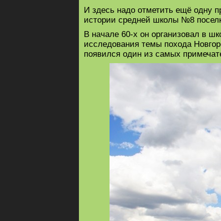
И здесь надо отметить ещё одну 
истории средней школы №8 посел
В начале 60-х он организовал в ш
исследования темы похода Новгор
появился один из самых примечат