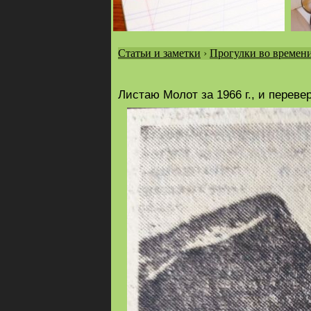
Статьи и заметки
›
Прогулки во времен
Вы
здесь
Листаю Молот за 1966 г., и перев