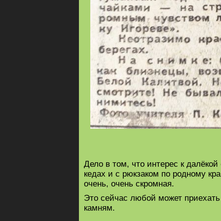
Дело в том, что интерес к далёкой
кедах и с рюкзаком по родному кра
очень, очень скромная.
Это сейчас любой может приехать 
камням.