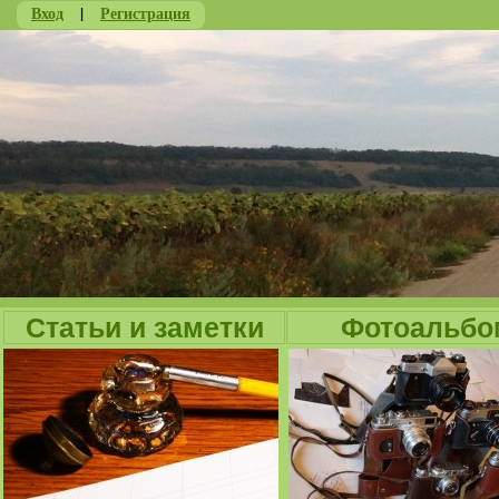
Вход
|
Регистрация
Ju
Статьи и заметки
Фотоальбо