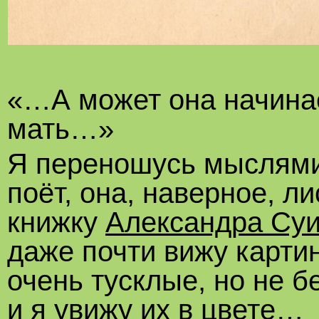
«…А может она начинае
мать…»
Я переношусь мыслями 
поёт, она, наверное, 
книжку
Александра Су
даже почти вижу картин
очень тусклые, но не б
и я увижу их в цвете…