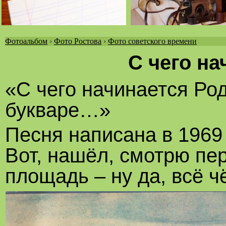
Фотоальбом
›
Фото Ростова
›
Фото советского времени
Вы
С чего на
здесь
«С чего начинается Ро
букваре…»
Песня написана в 1969 
Вот, нашёл, смотрю пе
площадь – ну да, всё чё