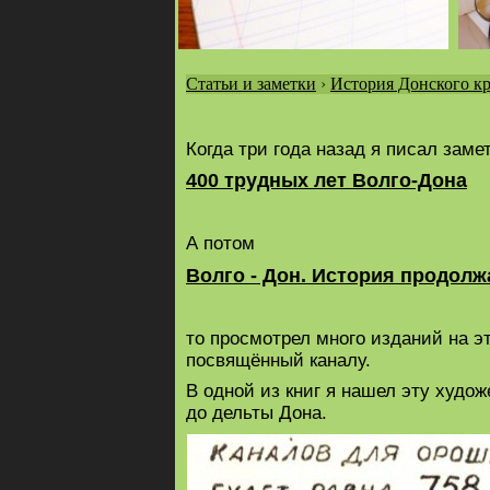
Статьи и заметки
›
История Донского кр
Вы
здесь
Когда три года назад я писал заме
400 трудных лет Волго-Дона
А потом
Волго - Дон. История продолж
то просмотрел много изданий на э
посвящённый каналу.
В одной из книг я нашел эту худ
до дельты Дона.