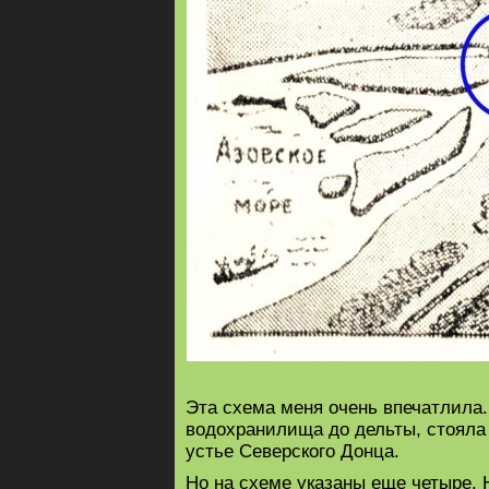
Эта схема меня очень впечатлила.
водохранилища до дельты, стояла в
устье Северского Донца.
Но на схеме указаны еще четыре. Н