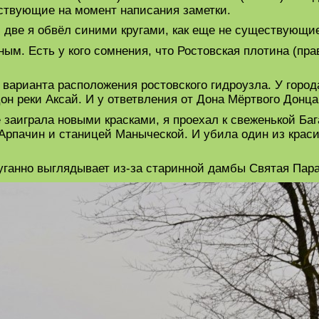
ествующие на момент написания заметки.
ти две я обвёл синими кругами, как еще не существующи
ым. Есть у кого сомнения, что Ростовская плотина (пра
 варианта расположения ростовского гидроузла. У город
он реки Аксай. И у ответвления от Дона Мёртвого Донца
е заиграла новыми красками, я проехал к свеженькой Баг
Арпачин и станицей Маныческой. И убила один из крас
спуганно выглядывает из-за старинной дамбы Святая Пара