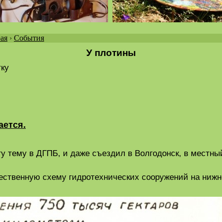
ая
›
События
У плотины
тку
ается.
ту тему в ДГПБ, и даже съездил в Волгодонск, в местн
ожественную схему гидротехнических сооружений на ниж