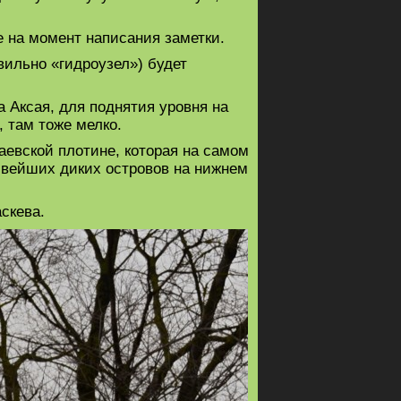
е на момент написания заметки.
вильно «гидроузел») будет
а Аксая, для поднятия уровня на
, там тоже мелко.
аевской плотине, которая на самом
ивейших диких островов на нижнем
скева.