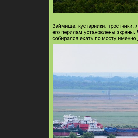
Займище, кустарники, тростники, л
его перилам установлены экраны. 
собирался ехать по мосту именно 