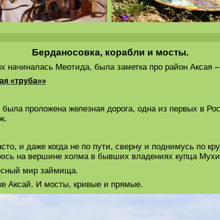
Берданосовка, корабли и мосты.
ых начиналась Меотида, была заметка про район Аксая –
ая «труба»»
 была проложена железная дорога, одна из первых в Рос
к.
сто, и даже когда не по пути, сверну и поднимусь по к
люсь на вершине холма в бывших владениях купца Мухи
есный мир займища.
ке Аксай. И мосты, кривые и прямые.