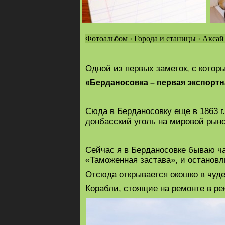
Фотоальбом
›
Города и станицы
›
Аксай
Вы
здесь
Одной из первых заметок, с котор
«Берданосовка – первая экспортн
Сюда в Берданосовку еще в 1863 г.
донбасский уголь на мировой рыно
Сейчас я в Берданосовке бываю ча
«Таможенная застава», и останов
Отсюда открывается окошко в чуд
Корабли, стоящие на ремонте в ре