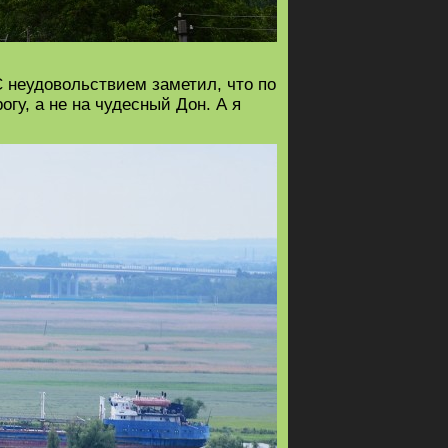
С неудовольствием заметил, что по
гу, а не на чудесный Дон. А я