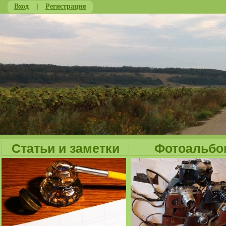
Вход
|
Регистрация
Ju
Статьи и заметки
Фотоальбо