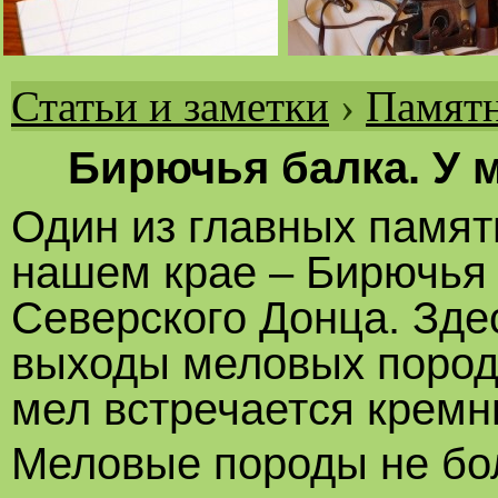
Статьи и заметки
›
Памятн
Вы
здесь
Бирючья балка. У 
Один из главных памят
нашем крае – Бирючья
Северского Донца. Здес
выходы меловых пород 
мел встречается кремн
Меловые породы не бо