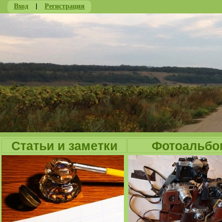
Вход
|
Регистрация
Ju
Статьи и заметки
Фотоальбо