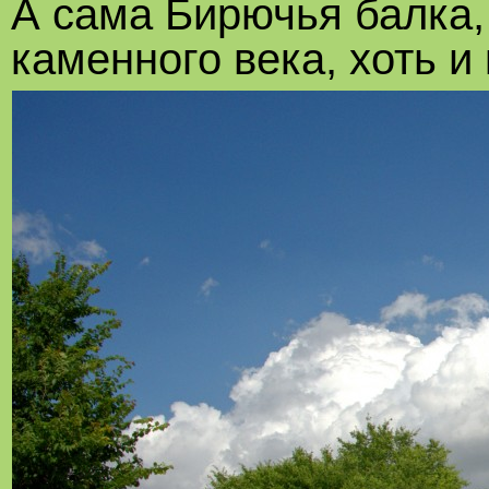
А сама Бирючья балка,
каменного века, хоть и