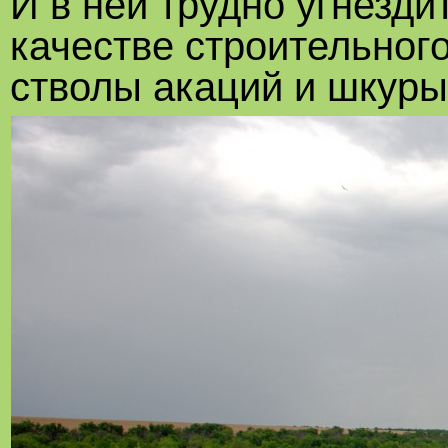
И в ней трудно угнезди
качестве строительног
стволы акаций и шкуры