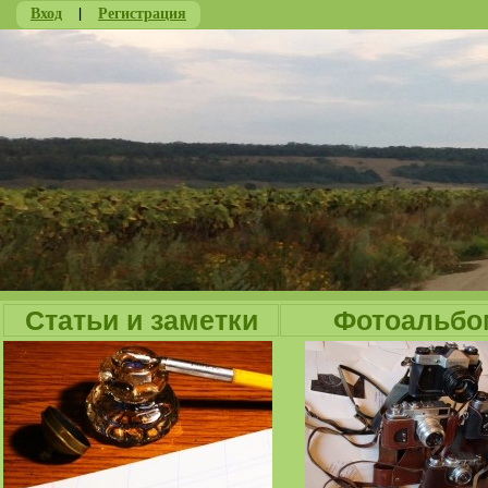
Вход
|
Регистрация
Ju
Статьи и заметки
Фотоальбо