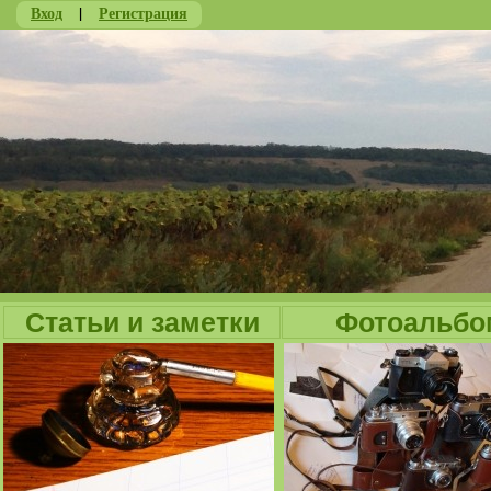
Вход
|
Регистрация
Ju
Статьи и заметки
Фотоальбо