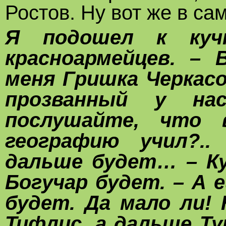
Ростов. Ну вот же в са
Я подошел к куч
красноармейцев. –
меня Гришка Черкас
прозванный у на
послушайте, что 
географию учил?..
дальше будет… – К
Богучар будет. – А
будет. Да мало ли! 
Тифлис, а дальше Ту