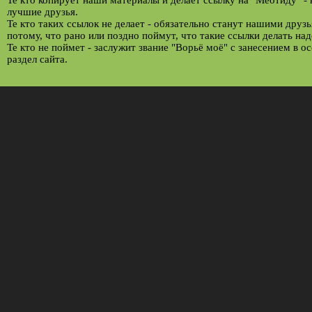
Те кто копирует наши материалы и делает ссылку на "Меотиду" -
лучшие друзья.
Те кто таких ссылок не делает - обязательно станут нашими друз
потому, что рано или поздно поймут, что такие ссылки делать над
Те кто не поймет - заслужит звание "Ворьё моё" с занесением в о
раздел сайта.