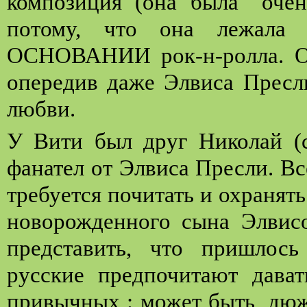
композиция (она была “очен
потому, что она лежала в
ОСНОВАНИИ рок-н-ролла. Он
опередив даже Элвиса Пресл
любви.
У Вити был друг Николай (с
фанател от Элвиса Пресли. Все
требуется почитать и охранять
новорожденного сына Элви
представить, что пришлось
русские предпочитают дава
привычных : может быть, дюж