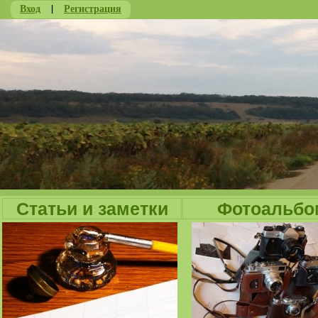
Вход
|
Регистрация
Ju
Статьи и заметки
Фотоальбо