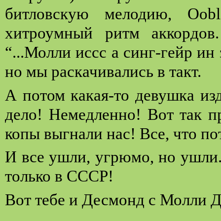
битловскую мелодию, Oobla
хитроумный ритм аккордов
“...Молли иссс а синг-гейр ин 
но мы раскачивались в такт.
А потом какая-то девушка изда
дело! Немедленно! Вот так п
копы выгнали нас! Все, что пот
И все ушли, угрюмо, но ушли.
только в СССР!
Вот тебе и Десмонд с Молли 