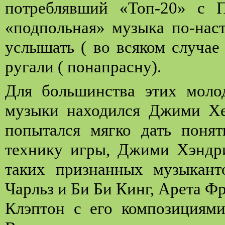
потреблявший
«Топ-20»
с
П
«подпольная» музыка
по-нас
услышать
(
во всяком случае 
руга
ли
( понапрасну).
Для большинства этих мол
музыки находился Джими Хен
попытался мягко дать поня
технику игры, Джими Хэндри
таких признанных музыканто
Чарльз и Би Би Кинг, Арета Ф
Клэптон с его композициями