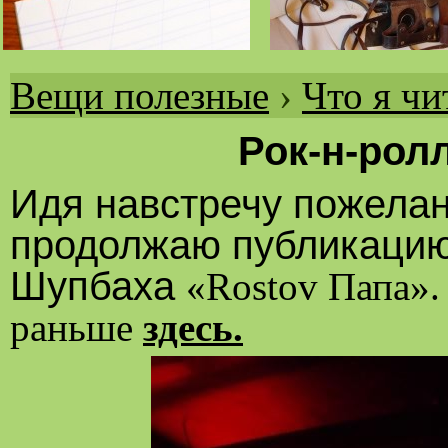
Вещи полезные
›
Что я ч
Вы
здесь
Рок-н-рол
Идя навстречу пожела
продолжаю публикацию
Шупбаха
«
Rostov
Папа».
раньше
здесь.