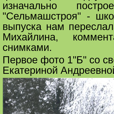
изначально постро
"Сельмашстроя" - шк
выпуска нам переслал
Михайлина, коммен
снимками.
Первое фото 1"Б" со с
Екатериной Андреевно