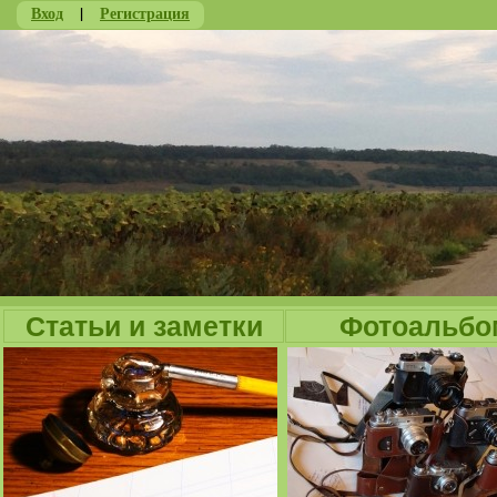
Вход
|
Регистрация
Ju
Статьи и заметки
Фотоальбо