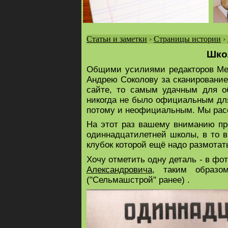
Статьи и заметки
›
Страницы истории
›
Вы
Школ
здесь
Общими усилиями редакторов Ме
Андрею Соколову за сканирование
сайте, то самым удачным для об
никогда не было официальным для
потому и неофициальным. Мы расс
На этот раз вашему вниманию пр
одиннадцатилетней школы, в то в
клубок которой ещё надо размотат
Хочу отметить одну деталь - в ф
Александровича
, таким образо
("Сельмашстрой" ранее) .