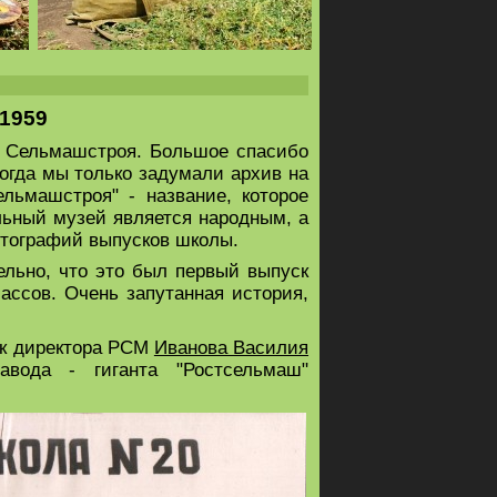
-1959
 Сельмашстроя. Большое спасибо
огда мы только задумали архив на
льмашстроя" - название, которое
льный музей является народным, а
тографий выпусков школы.
льно, что это был первый выпуск
ассов. Очень запутанная история,
ок директора РСМ
Иванова Василия
вода - гиганта "Ростсельмаш"