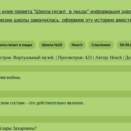
 идее проекта "Школа-гигант в лицах" информация здес
жизни школы закончилась, оформим эту историю вместе 
ола-гигант в лицах
Школа №20
Heach
Спасённое
50-59 
роя. Виртуальный музей. | Просмотров: 423 | Автор: Heach | Дат
емя войны.
ком составе - это действительно явление.
 Клары Захаровны?