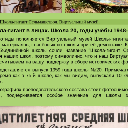
Школа-гигант Сельмашстроя. Виртуальный музей.
а-гигант в лицах. Школа 20, годы учёбы 1948
отиды пополняется Виртуальный музей Школы-гиганта
 материалов, спасённых из школы при её демонтаже. К
ъединённой школы сочли название "Школа-гигант Се
 наших школ, поэтому символично, что и наш Виртуа
читываем на вашу поддержку в сборе исторических фо
едставляется выпуск 1959 года школы №20. Примечате
ремя как в 75-й школе, как мы видим, выпускали 10 кл
ь.
отографиях преподавательского состава стоит фотосним
м, подчёркивается особое значение для школы за