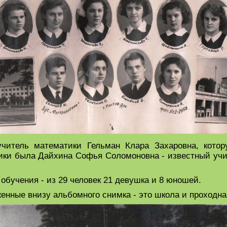
читель математики Гельман Клара Захаровна, кото
ики была Дайхина Софья Соломоновна - известный уч
обучения - из 29 человек 21 девушка и 8 юношей.
енные внизу альбомного снимка - это школа и проходна