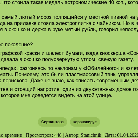
 что стоила такая медаль астрономические 40 коп., кот
 самый лютый мороз толпящийся у местной пивной на уг
да на прилавке стояла электроплитка с чайником. Но в ч
 в окошко и держа в руке мятый рубль, говорил непос
ое поколение?
графской краски и шелест бумаги, когда киоскерша «С
ыдавала в окошко полусвернутую углом свежую газету.
ипедах, разгоняясь по наклонам у «Юбилейного» и взле
маты. По-моему, это были пластмассовый танк, управл
 перископа. Даже не знаю, как описать современным де
ства и стоящий напротив один из двухэтажных домов го
 которое мне доведется видеть на этой улице.
Сержантова
коронавирус
 времени | Просмотров: 448 | Автор: Stanichnik | Дата: 01.04.202