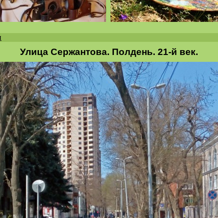
и
Улица Сержантова. Полдень. 21-й век.