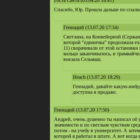
Гость Света
(03.04.20 18:41)
Спасибо, Юр. Прошла дальше по ссылке
Геннадий
(13.07.20 17:34)
Светлана, на Конвейерной (Сержан
которой "единичка" продолжала еха
11) сворачивали от этой остановки
кольцо заканчивалось, и трамвайчик
вокзала Сельмаш.
Heach
(13.07.20 18:29)
Геннадий, давайте какую-нибу
доступна в продаже.
Геннадий
(13.07.20 17:50)
Андрей, очень душевно ты написал об у
значимости и по светлым чувствам среди
потом - на учебу в университет. А зате
которой я работал в штате. А вот когда