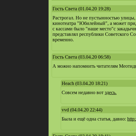
Гость Света
(01.04.20 19:28)
Растрогал. Но не пустынностью улицы,
кинотеатра "Юбилейный", а может прид
с кассами было "наше место"с закадычн
представлял республики Советского Сою
временно.
Гость Света
(03.04.20 06:58)
А можно напомнить читателям Меотиды
Heach
(03.04.20 18:21)
Совсем недавно вот
здесь.
vvd
(04.04.20 22:44)
Была и ещё одна статья, давно:
http