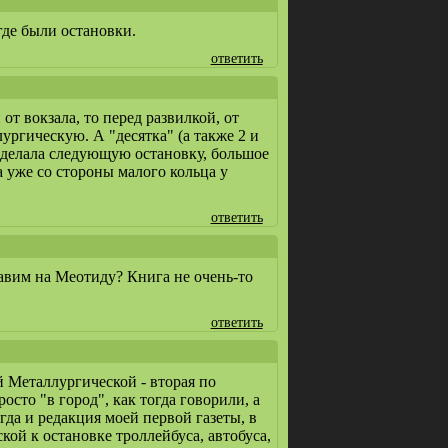
де были остановки.
ответить
 вокзала, то перед развилкой, от
ургическую. А "десятка" (а также 2 и
К делала следующую остановку, большое
а уже со стороны малого кольца у
ответить
авим на Меотиду? Книга не очень-то
ответить
й Металлургической - вторая по
сто "в город", как тогда говорили, а
гда и редакция моей первой газеты, в
кой к остановке троллейбуса, автобуса,