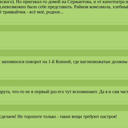
евского). Но приезжал-то домой на Сержантова, и от кинотеатра
м,невозможно было себе представить. Райком комсомола, хлебны
 трамвайчик - всё моё, родное...
е запомнился поворот на 1-й Конной, где вагоновожатые должны
та, что-то не в первый раз его тут вспоминают. Да я и сам част
 сделаем! Не торопите только - такие вещи требуют настроя!