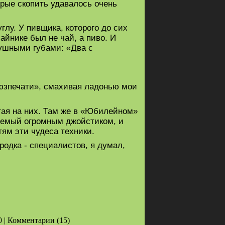
орые скопить удавалось очень
лу. У пивщика, которого до сих
айнике был не чай, а пиво. И
лушными губами: «Два с
оюзпечати», смахивая ладонью мои
тая на них. Там же в «Юбилейном»
яемый огромным джойстиком, и
тям эти чудеса техники.
родка - специалистов, я думал,
0 | Комментарии (15)