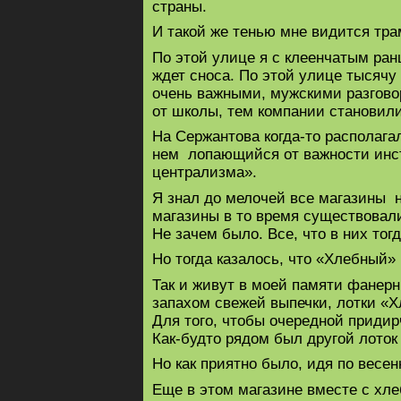
страны.
И такой же тенью мне видится тра
По этой улице я с клеенчатым ран
ждет сноса. По этой улице тысяч
очень важными, мужскими разгово
от школы, тем компании становил
На Сержантова когда-то располага
нем лопающийся от важности инст
централизма».
Я знал до мелочей все магазины н
магазины в то время существовали
Не зачем было. Все, что в них то
Но тогда казалось, что «Хлебный» 
Так и живут в моей памяти фанер
запахом свежей выпечки, лотки «Х
Для того, чтобы очередной придир
Как-будто рядом был другой лоток
Но как приятно было, идя по весе
Еще в этом магазине вместе с хл