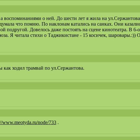
 а воспоминаниями о ней. До шести лет я жила на ул.Сержантов
умала что помню. По наклонам катались на санках. Они казали
ой подругой. Довелось даже постоять на сцене кинотеатра. В 6-о
за. Я читала стихи о Таджикистане - 15 косичек, шаровары.:)) О
 как ходил трамвай по ул.Сержантова.
://www.meotyda.ru/node/733
.