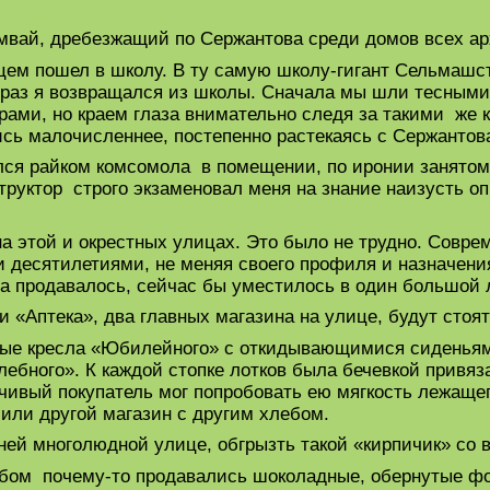
мвай, дребезжащий по Сержантова среди домов всех арх
цем пошел в школу. В ту самую школу-гигант Сельмашст
у раз я возвращался из школы. Сначала мы шли тесным
рами, но краем глаза внимательно следя за такими же
ись малочисленнее, постепенно растекаясь с Сержанто
лся райком комсомола в помещении, по иронии занятом
руктор строго экзаменовал меня на знание наизусть о
а этой и окрестных улицах. Это было не трудно. Совре
 десятилетиями, не меняя своего профиля и назначения
гда продавалось, сейчас бы уместилось в один большой 
и «Аптека», два главных магазина на улице, будут стоят
ные кресла «Юбилейного» с откидывающимися сиденьям
лебного». К каждой стопке лотков была бечевкой привяз
чивый покупатель мог попробовать ею мягкость лежащего
 или другой магазин с другим хлебом.
нней многолюдной улице, обгрызть такой «кирпичик» со 
ебом почему-то продавались шоколадные, обернутые фо