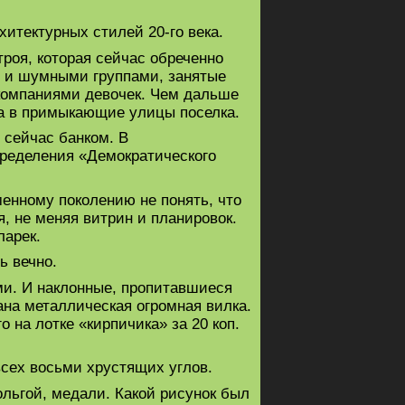
итектурных стилей 20-го века.
роя, которая сейчас обреченно
и и шумными группами, занятые
 компаниями девочек. Чем дальше
ва в примыкающие улицы поселка.
 сейчас банком. В
пределения «Демократического
менному поколению не понять, что
, не меняя витрин и планировок.
ларек.
ь вечно.
и. И наклонные, пропитавшиеся
ана металлическая огромная вилка.
 на лотке «кирпичика» за 20 коп.
всех восьми хрустящих углов.
льгой, медали. Какой рисунок был