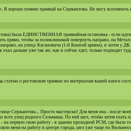
. Я хорошо помню трамвай на Сержантова. Не могу вспомнить г
това) была ЕДИНСТВЕННАЯ трамвайная остановка - если идти от
ть прямо, чтобы за поликлиникой повернуть направо, на Металл
 направо, на улицу Кагановича (1-й Конной армии), и затем у Д
 ехал дальше уже так же, как и сейчас едет, только подходит туд
дь статью о ростовском трамвае по материалам вашей книги сост
лице Сержантова... Просто мастерски! Для меня она - после мое
 всех улиц родного Сельмаша. По ней шел, чтобы затем ехать про
м - на первую свою работу - в здании проходной РСМ, где была то
 взяли меня на работу в центре города, шел уже чаще по Вильнюсс