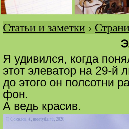
Статьи и заметки
›
Страни
Вы
здесь
Э
Я удивился, когда пон
этот элеватор на 29-й 
до этого он полсотни р
фон.
А ведь красив.