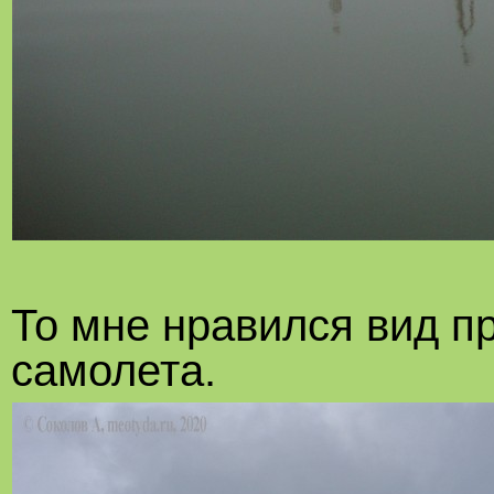
То мне нравился вид п
самолета.