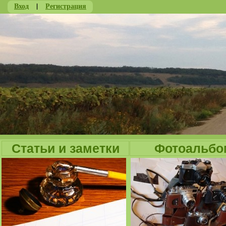
Вход
|
Регистрация
Ju
Статьи и заметки
Фотоальбо