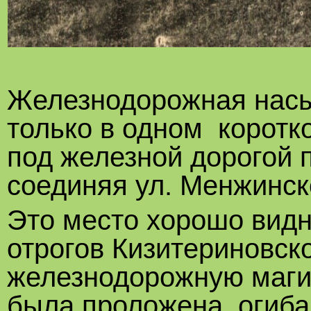
Железнодорожная насы
только в одном коротк
под железной дорогой 
соединяя ул. Менжинск
Это место хорошо видно
отрогов Кизитериновск
железнодорожную магис
была проложена, огибая