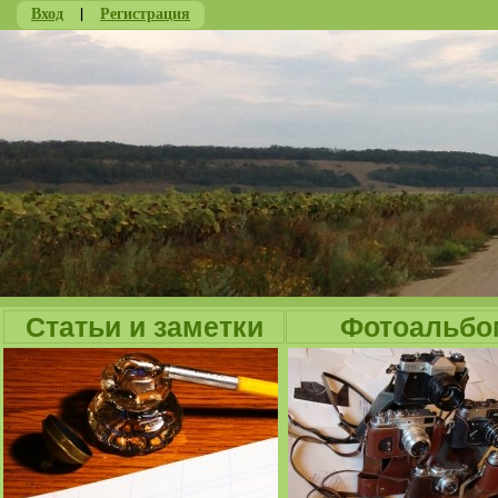
Вход
|
Регистрация
Ju
Статьи и заметки
Фотоальбо