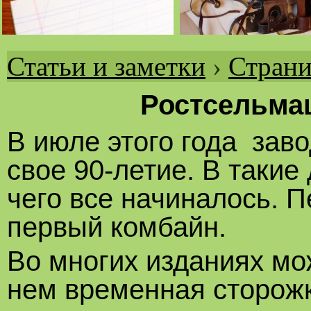
Статьи и заметки
›
Страни
Вы
здесь
Ростсельмаш
В июле этого года зав
свое 90-летие. В такие
чего все начиналось. 
первый комбайн.
Во многих изданиях мож
нем временная сторож