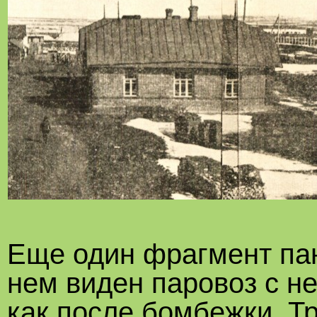
Еще один фрагмент па
нем виден паровоз с 
как после бомбежки. Т