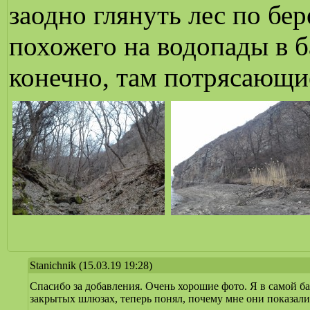
заодно глянуть лес по бе
похожего на водопады в б
конечно, там потрясающи
Stanichnik
(15.03.19 19:28)
Спасибо за добавления. Очень хорошие фото. Я в самой бал
закрытых шлюзах, теперь понял, почему мне они показали