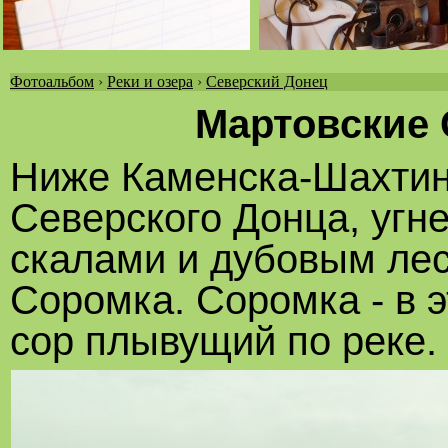
Фотоальбом
›
Реки и озера
›
Северский Донец
Вы
Мартовские 
здесь
Ниже Каменска-Шахтинс
Северского Донца, угн
скалами и дубовым лес
Соромка. Соромка - в 
сор плывущий по реке.