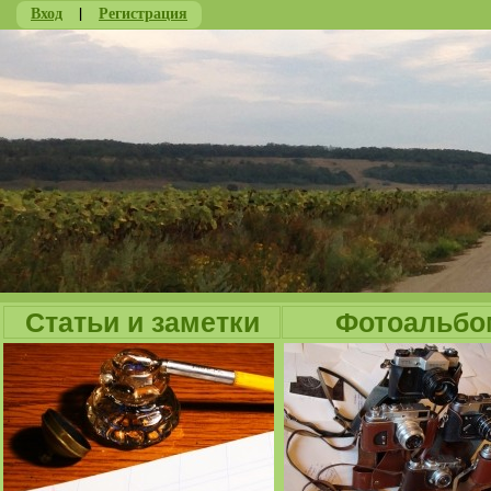
Вход
|
Регистрация
Ju
Статьи и заметки
Фотоальбо