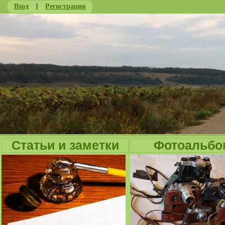
Вход
|
Регистрация
Ju
Статьи и заметки
Фотоальбо