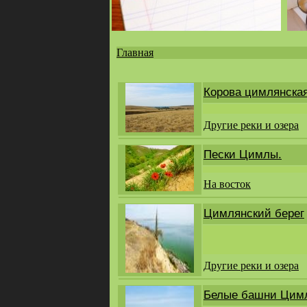
Главная
Вы
здесь
Корова цимлянска
Другие реки и озера
Пески Цимлы.
На восток
Цимлянский берег
Другие реки и озера
Белые башни Цим