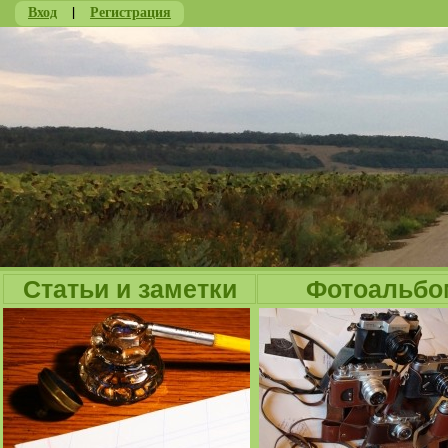
Вход
|
Регистрация
Ju
Статьи и заметки
Фотоальбо