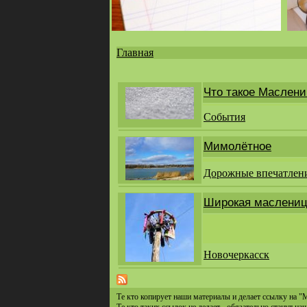
Главная
Вы
здесь
Что такое Маслен
События
Мимолётное
Дорожные впечатлен
Широкая маслени
Новочеркасск
Те кто копирует наши материалы и делает ссылку на "