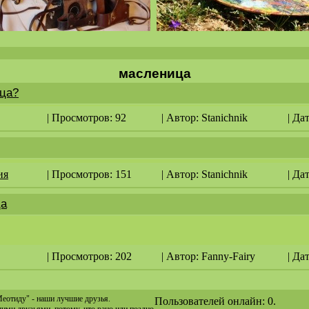
масленица
ица?
| Просмотров: 92
| Автор:
Stanichnik
| Да
ия
| Просмотров: 151
| Автор:
Stanichnik
| Да
ца
| Просмотров: 202
| Автор:
Fanny-Fairy
| Да
Меотиду" - наши лучшие друзья.
Пользователей онлайн: 0.