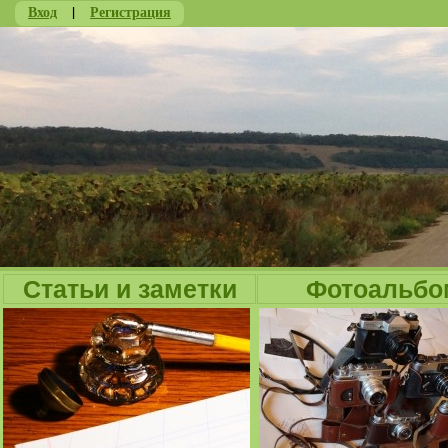
Вход
|
Регистрация
Ju
Статьи и заметки
Фотоальбо