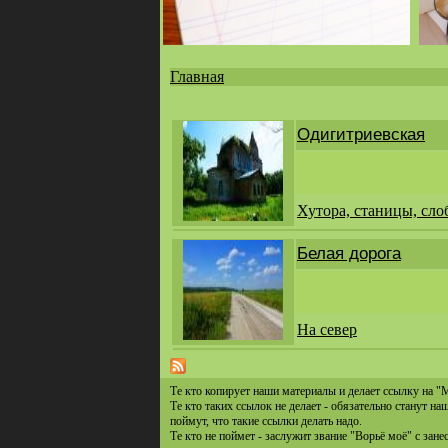
Главная
Вы
здесь
Одигитриевская
Хутора, станицы, сло
Белая дорога
На север
Те кто копирует наши материалы и делает ссылку на "
Те кто таких ссылок не делает - обязательно станут н
поймут, что такие ссылки делать надо.
Те кто не поймет - заслужит звание "Ворьё моё" с зане