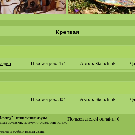
Крепкая
бодки
| Просмотров: 454
| Автор:
Stanichnik
| Д
| Просмотров: 304
| Автор:
Stanichnik
| Д
Меотиду" - наши лучшие друзья.
Пользователей онлайн: 0.
ашими друзьями, потому, что рано или поздно
сением в особый раздел сайта.