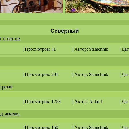
Северный
т о весне
| Просмотров: 41
| Автор:
Stanichnik
| Дат
| Просмотров: 201
| Автор:
Stanichnik
| Дат
трове
| Просмотров: 1263
| Автор:
Ankol1
| Дат
д ивами.
| Просмотров: 160
| Автор:
Stanichnik
| Дат