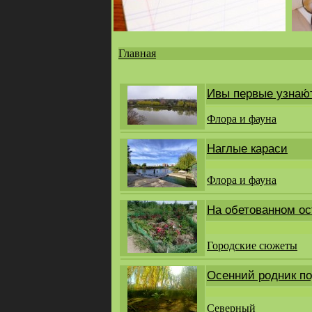
Главная
Вы
здесь
Ивы первые узнаю́
Флора и фауна
Наглые караси
Флора и фауна
На обетованном ос
Городские сюжеты
Осенний родник по
Северный