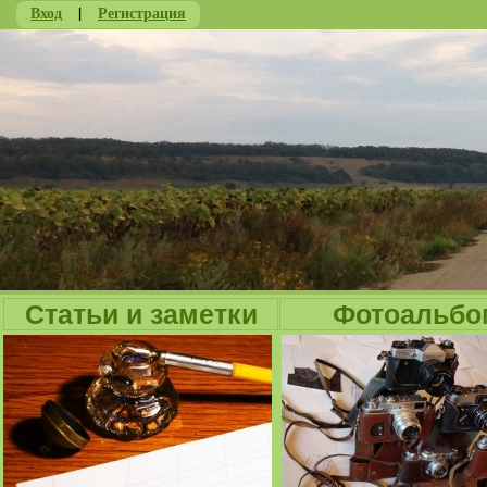
Вход
|
Регистрация
Ju
Статьи и заметки
Фотоальбо