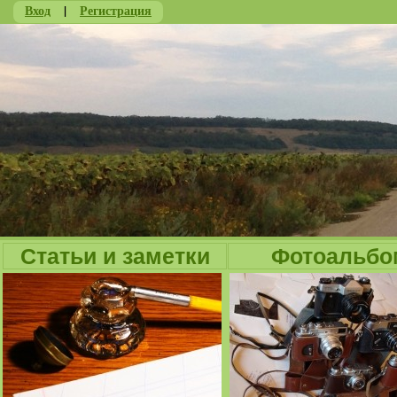
Вход
|
Регистрация
Ju
Статьи и заметки
Фотоальбо