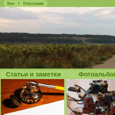
Вход
|
Регистрация
Ju
Статьи и заметки
Фотоальбо