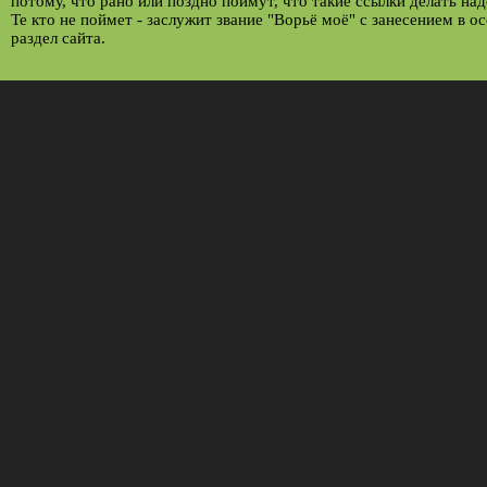
потому, что рано или поздно поймут, что такие ссылки делать над
Те кто не поймет - заслужит звание "Ворьё моё" с занесением в о
раздел сайта.