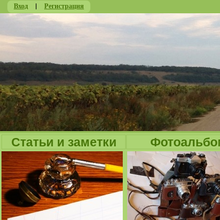
Вход
|
Регистрация
Ju
Статьи и заметки
Фотоальбо