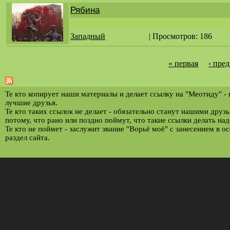
Рябина
Западный
| Просмотров: 186
« первая
‹ пре
С
т
р
Те кто копирует наши материалы и делает ссылку на "Меотиду" -
лучшие друзья.
а
Те кто таких ссылок не делает - обязательно станут нашими друз
потому, что рано или поздно поймут, что такие ссылки делать над
н
Те кто не поймет - заслужит звание "Ворьё моё" с занесением в о
и
раздел сайта.
ц
ы