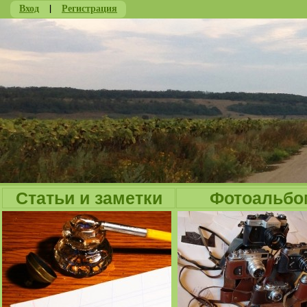
Вход
|
Регистрация
Ju
Статьи и заметки
Фотоальбо