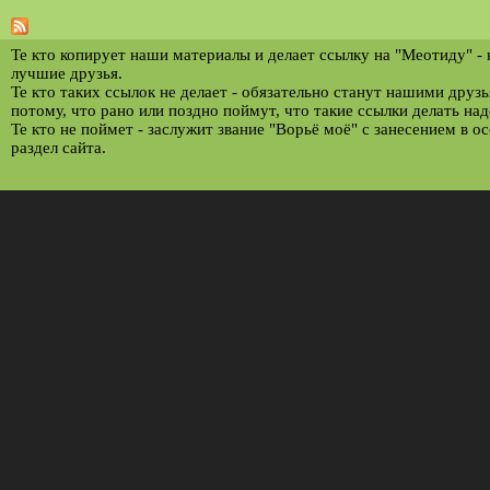
т
р
Те кто копирует наши материалы и делает ссылку на "Меотиду" -
лучшие друзья.
а
Те кто таких ссылок не делает - обязательно станут нашими друз
потому, что рано или поздно поймут, что такие ссылки делать над
н
Те кто не поймет - заслужит звание "Ворьё моё" с занесением в о
и
раздел сайта.
ц
ы