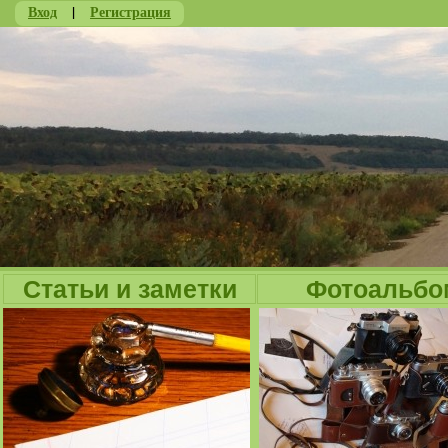
Вход
|
Регистрация
Ju
Статьи и заметки
Фотоальбо