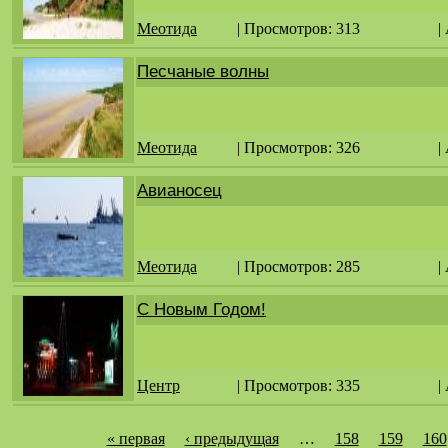
Меотида
| Просмотров: 313
|
Песчаные волны
Меотида
| Просмотров: 326
|
Авианосец
Меотида
| Просмотров: 285
|
С Новым Годом!
Центр
| Просмотров: 335
|
« первая
‹ предыдущая
…
158
159
160
С