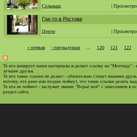
Сельмаш
| Просмотро
Где-то в Ростове
Центр
| Просмотро
« первая
‹ предыдущая
…
120
121
122
С
т
р
Те кто копирует наши материалы и делает ссылку на "Меотиду" -
лучшие друзья.
а
Те кто таких ссылок не делает - обязательно станут нашими друз
потому, что рано или поздно поймут, что такие ссылки делать над
н
Те кто не поймет - заслужит звание "Ворьё моё" с занесением в о
и
раздел сайта.
ц
ы