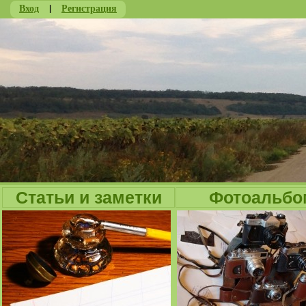
Вход
|
Регистрация
Ju
Статьи и заметки
Фотоальбо