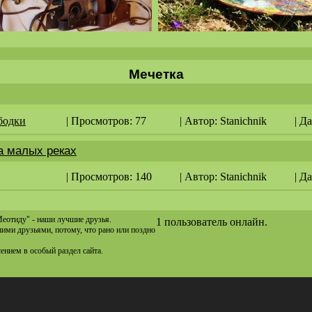
Мечетка
бодки
| Просмотров: 77
| Автор:
Stanichnik
| Д
а малых реках
| Просмотров: 140
| Автор:
Stanichnik
| Д
Меотиду" - наши лучшие друзья.
1 пользователь онлайн.
ашими друзьями, потому, что рано или поздно
сением в особый раздел сайта.