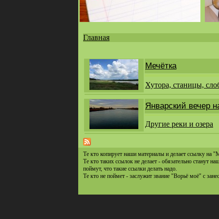
Главная
Вы
здесь
Мечётка
Хутора, станицы, сло
Январский вечер н
Другие реки и озера
Те кто копирует наши материалы и делает ссылку на "
Те кто таких ссылок не делает - обязательно станут н
поймут, что такие ссылки делать надо.
Те кто не поймет - заслужит звание "Ворьё моё" с зане