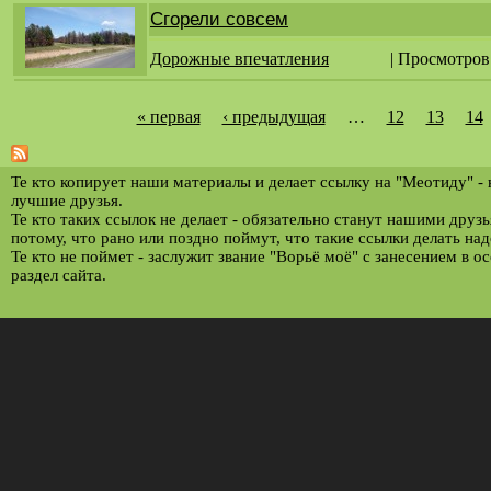
Сгорели совсем
Дорожные впечатления
| Просмотров
« первая
‹ предыдущая
…
12
13
14
С
т
р
Те кто копирует наши материалы и делает ссылку на "Меотиду" -
лучшие друзья.
а
Те кто таких ссылок не делает - обязательно станут нашими друз
потому, что рано или поздно поймут, что такие ссылки делать над
н
Те кто не поймет - заслужит звание "Ворьё моё" с занесением в о
и
раздел сайта.
ц
ы