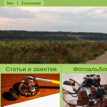
Вход
|
Регистрация
Ju
Статьи и заметки
Фотоальбо