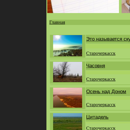
Главная
Вы
здесь
Это называется ск
Старочеркасск
Часовня
Старочеркасск
Осень над Доном
Старочеркасск
Цитадель
Старочеркасск