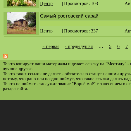
Центр
| Просмотров: 103
| Ав
Самый ростовский сарай
Центр
| Просмотров: 337
| Ав
« первая
‹ предыдущая
…
5
6
7
С
т
р
Те кто копирует наши материалы и делает ссылку на "Меотиду" -
лучшие друзья.
а
Те кто таких ссылок не делает - обязательно станут нашими друз
потому, что рано или поздно поймут, что такие ссылки делать над
н
Те кто не поймет - заслужит звание "Ворьё моё" с занесением в о
и
раздел сайта.
ц
ы