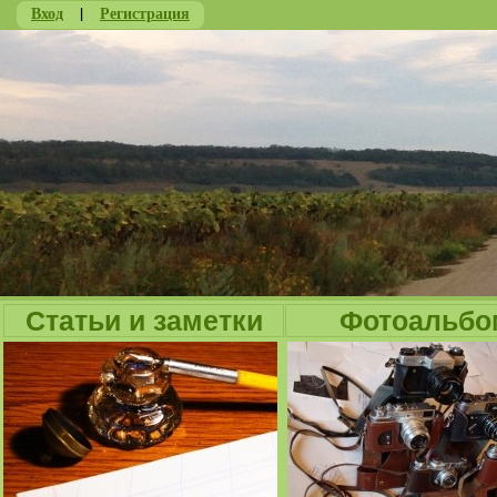
Вход
|
Регистрация
Ju
Статьи и заметки
Фотоальбо