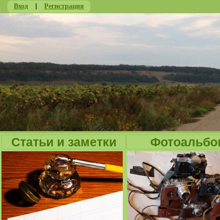
Вход
|
Регистрация
Ju
Статьи и заметки
Фотоальбо