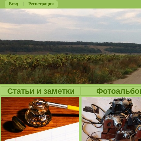
Вход
|
Регистрация
Ju
Статьи и заметки
Фотоальбо