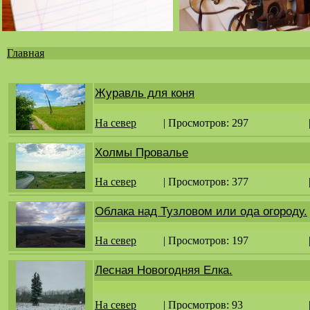
Главная
Вы
здесь
Журавль для коня
На север
| Просмотров: 297
Холмы Провалье
На север
| Просмотров: 377
Облака над Тузловом или ода огороду.
На север
| Просмотров: 197
Лесная Новогодняя Елка.
На север
| Просмотров: 93