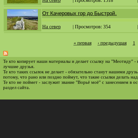
На север
| Просмотров: 1518
От Качеровых гор до Быстрой.
На север
| Просмотров: 354
« первая
‹ предыдущая
1
С
т
р
Те кто копирует наши материалы и делает ссылку на "Меотиду" -
лучшие друзья.
а
Те кто таких ссылок не делает - обязательно станут нашими друз
потому, что рано или поздно поймут, что такие ссылки делать над
н
Те кто не поймет - заслужит звание "Ворьё моё" с занесением в о
и
раздел сайта.
ц
ы