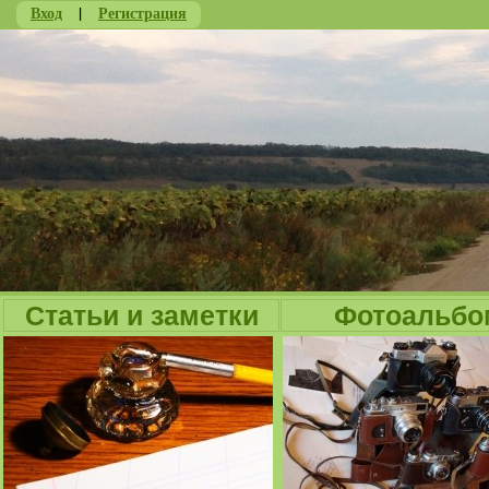
Вход
|
Регистрация
Ju
Статьи и заметки
Фотоальбо