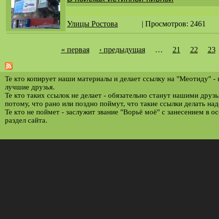
Улицы Ростова
| Просмотров: 2461
« первая
‹ предыдущая
…
21
22
23
С
т
р
Те кто копирует наши материалы и делает ссылку на "Меотиду" -
лучшие друзья.
а
Те кто таких ссылок не делает - обязательно станут нашими друз
потому, что рано или поздно поймут, что такие ссылки делать над
н
Те кто не поймет - заслужит звание "Ворьё моё" с занесением в о
и
раздел сайта.
ц
ы