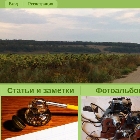
Вход
|
Регистрация
Ju
Статьи и заметки
Фотоальбо