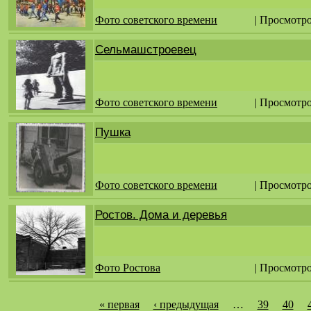
Фото советского времени
| Просмотро
Сельмашстроевец
Фото советского времени
| Просмотро
Пушка
Фото советского времени
| Просмотро
Ростов. Дома и деревья
Фото Ростова
| Просмотро
« первая
‹ предыдущая
…
39
40
С