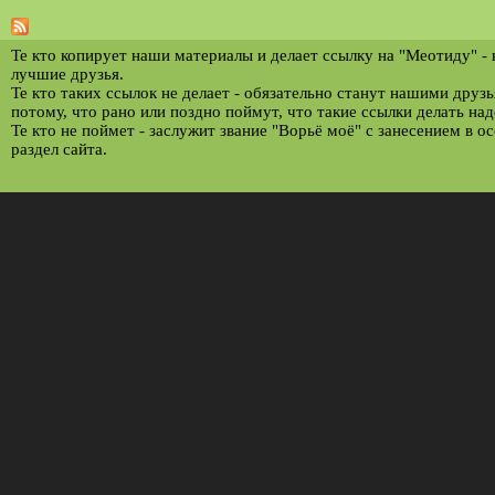
т
р
Те кто копирует наши материалы и делает ссылку на "Меотиду" -
лучшие друзья.
а
Те кто таких ссылок не делает - обязательно станут нашими друз
потому, что рано или поздно поймут, что такие ссылки делать над
н
Те кто не поймет - заслужит звание "Ворьё моё" с занесением в о
и
раздел сайта.
ц
ы