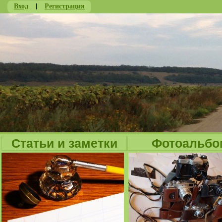
Вход
|
Регистрация
Ju
Статьи и заметки
Фотоальбо