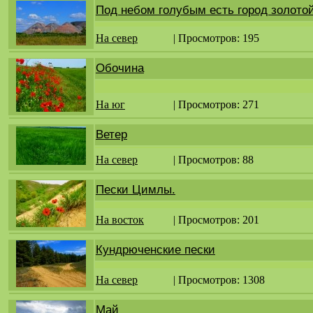
Под небом голубым есть город золото
На север
| Просмотров: 195
Обочина
На юг
| Просмотров: 271
Ветер
На север
| Просмотров: 88
Пески Цимлы.
На восток
| Просмотров: 201
Кундрюченские пески
На север
| Просмотров: 1308
Май