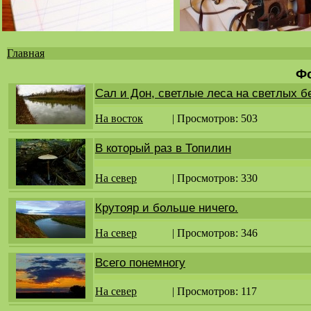
Главная
Вы
Ф
здесь
Сал и Дон, светлые леса на светлых б
На восток
| Просмотров: 503
В который раз в Топилин
На север
| Просмотров: 330
Крутояр и больше ничего.
На север
| Просмотров: 346
Всего понемногу
На север
| Просмотров: 117