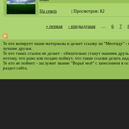
На север
| Просмотров: 82
« первая
‹ предыдущая
…
6
7
С
т
р
Те кто копирует наши материалы и делает ссылку на "Меотиду" -
лучшие друзья.
а
Те кто таких ссылок не делает - обязательно станут нашими друз
потому, что рано или поздно поймут, что такие ссылки делать над
н
Те кто не поймет - заслужит звание "Ворьё моё" с занесением в о
и
раздел сайта.
ц
ы