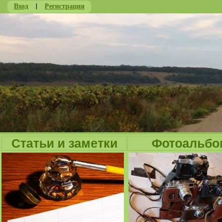
Вход
|
Регистрация
Ju
Статьи и заметки
Фотоальбо