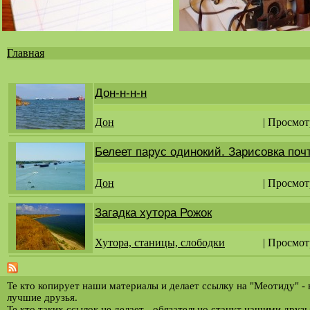
Главная
Вы
здесь
Дон-н-н-н
Дон
| Просмот
Белеет парус одинокий. Зарисовка почт
Дон
| Просмот
Загадка хутора Рожок
Хутора, станицы, слободки
| Просмот
Те кто копирует наши материалы и делает ссылку на "Меотиду" -
лучшие друзья.
Те кто таких ссылок не делает - обязательно станут нашими друз