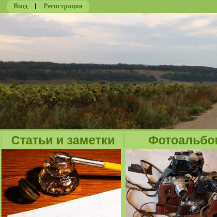
Вход
|
Регистрация
Ju
Статьи и заметки
Фотоальбо