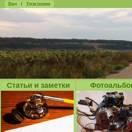
Вход
|
Регистрация
Ju
Статьи и заметки
Фотоальбо