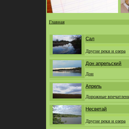
Главная
Вы
здесь
Сал
Другие реки и озера
Дон апрельский
Дон
Апрель
Дорожные впечатлен
Несветай
Другие реки и озера