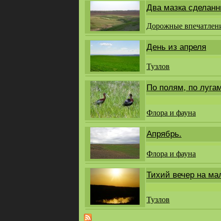
Два мазка сделанн
Дорожные впечатлен
День из апреля
Тузлов
По полям, по лугам
Флора и фауна
Апрябрь.
Флора и фауна
Тихий вечер на ма
Тузлов