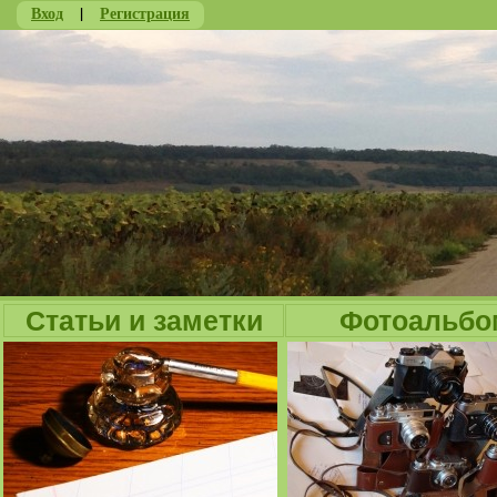
Вход
|
Регистрация
Ju
Статьи и заметки
Фотоальбо