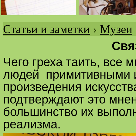
Статьи и заметки
›
Музеи
Вы
здесь
Свя
Чего греха таить, все
людей примитивными и
произведения искусств
подтверждают это мне
большинство их выполн
реализма.