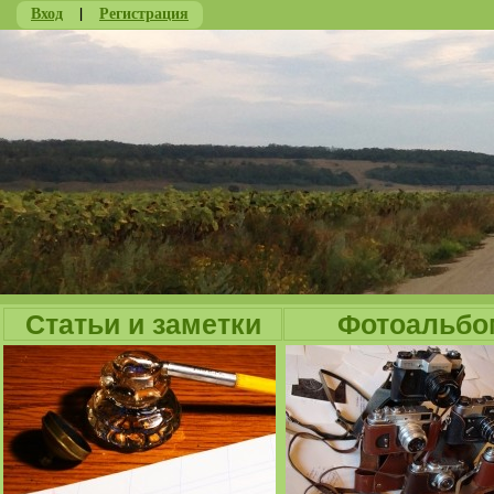
Вход
|
Регистрация
Ju
Статьи и заметки
Фотоальбо