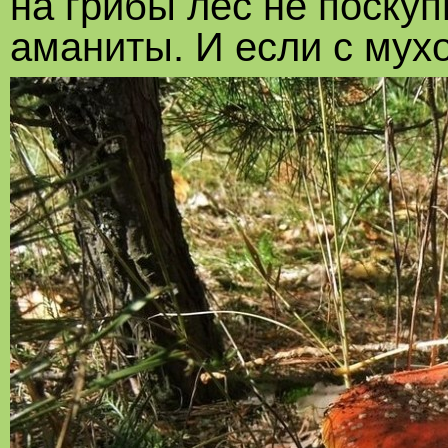
на грибы лес не поскуп
аманиты. И если с му