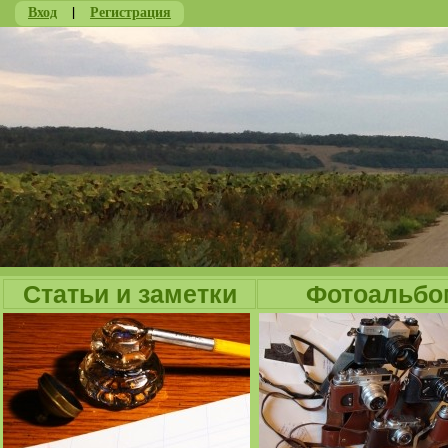
Вход
|
Регистрация
Ju
Статьи и заметки
Фотоальбо