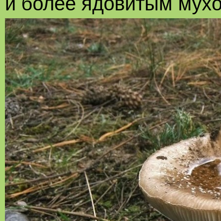
и более ядовитым мух