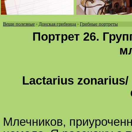
Вещи полезные
›
Донская грибница
›
Грибные портреты
Вы
Портрет 26. Гру
здесь
м
Lactarius zonarius/ 
Млечников, приуроченн