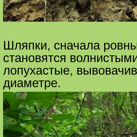
Шляпки, сначала ровны
становятся волнистым
лопухастые, вывовачив
диаметре.