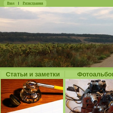
Вход
|
Регистрация
Ju
Статьи и заметки
Фотоальбо